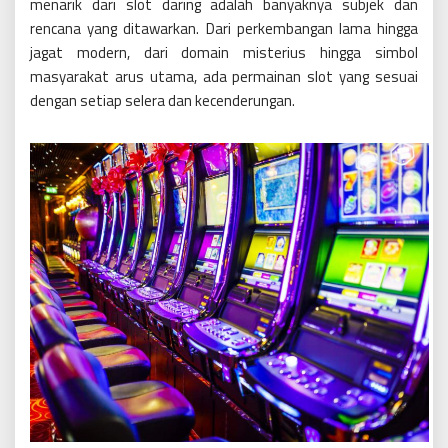
menarik dari slot daring adalah banyaknya subjek dan
rencana yang ditawarkan. Dari perkembangan lama hingga
jagat modern, dari domain misterius hingga simbol
masyarakat arus utama, ada permainan slot yang sesuai
dengan setiap selera dan kecenderungan.