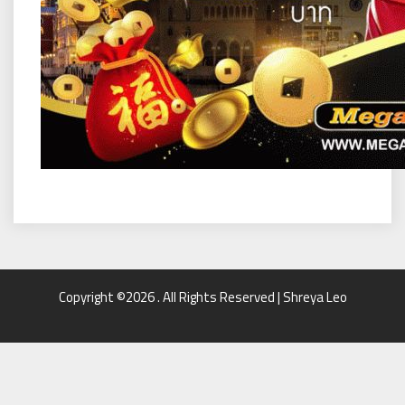
Copyright ©2026 . All Rights Reserved | Shreya Leo