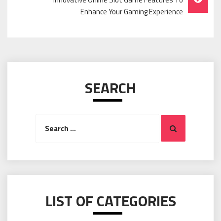
Enhance Your Gaming Experience
SEARCH
Search
Search
for:
LIST OF CATEGORIES