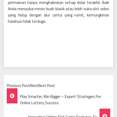
permainan tanpa menghabiskan setiap dolar terakhir. Baik
Anda menyukai mesin buah klasik atau lebih suka slot video
yang hidup dengan alur cerita yang rumit, kemungkinan
hasilnya tidak terduga.
Previous PostNextNext Post
Post
Play Smarter, Win Bigger – Expert Strategies For
Navigation
Online Lottery Success
Innovative Online Slot Game Features To