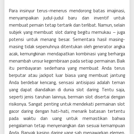
Para insinyur terus-menerus mendorong batas imajinasi,
menyampaikan judul-judul baru dan inventif untuk
membuat pemain tetap tertarik dan terlibat. Namun, selain
subjek yang membuat slot daring begitu memukau – juga
potensi untuk menang besar. Sementara hasil masing-
masing tidak sepenuhnya ditentukan oleh generator angka
acak, kemungkinan mendapatkan kombinasi yang berharga
menambah unsur kegembiraan pada setiap permainan. Baik
itu pembayaran sederhana yang membuat Anda terus
berputar atau jackpot luar biasa yang membuat jantung
Anda berdebar kencang, sensasi antisipasi adalah teman
yang dapat diandalkan di dunia slot daring. Tentu saja,
seperti jenis taruhan lainnya, bermain slot disertai dengan
risikonya. Sangat penting untuk mendekati permainan slot
gacor daring dengan hati-hati, menarik batasan tertentu
pada waktu dan uang untuk memastikan bahwa
pengalaman tetap menyenangkan dan sesuai kemampuan
Anda. Banyak kasino daring yang sah menawarkan elemen,