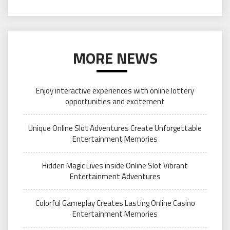
MORE NEWS
Enjoy interactive experiences with online lottery
opportunities and excitement
Unique Online Slot Adventures Create Unforgettable
Entertainment Memories
Hidden Magic Lives inside Online Slot Vibrant
Entertainment Adventures
Colorful Gameplay Creates Lasting Online Casino
Entertainment Memories