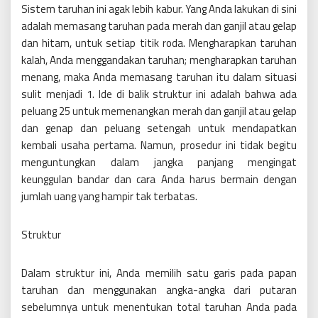
Sistem taruhan ini agak lebih kabur. Yang Anda lakukan di sini
adalah memasang taruhan pada merah dan ganjil atau gelap
dan hitam, untuk setiap titik roda. Mengharapkan taruhan
kalah, Anda menggandakan taruhan; mengharapkan taruhan
menang, maka Anda memasang taruhan itu dalam situasi
sulit menjadi 1. Ide di balik struktur ini adalah bahwa ada
peluang 25 untuk memenangkan merah dan ganjil atau gelap
dan genap dan peluang setengah untuk mendapatkan
kembali usaha pertama. Namun, prosedur ini tidak begitu
menguntungkan dalam jangka panjang mengingat
keunggulan bandar dan cara Anda harus bermain dengan
jumlah uang yang hampir tak terbatas.
Struktur
Dalam struktur ini, Anda memilih satu garis pada papan
taruhan dan menggunakan angka-angka dari putaran
sebelumnya untuk menentukan total taruhan Anda pada