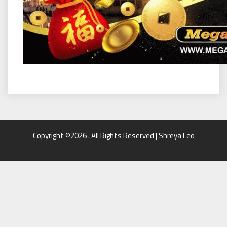
Copyright ©2026 . All Rights Reserved | Shreya Leo