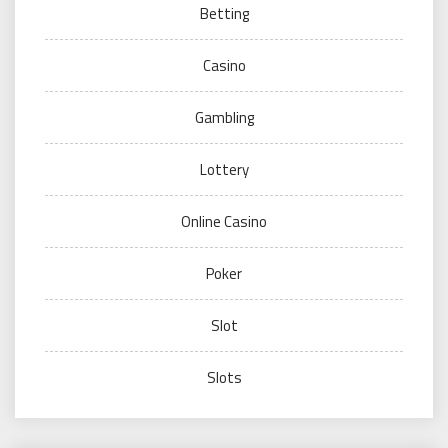
Betting
Casino
Gambling
Lottery
Online Casino
Poker
Slot
Slots