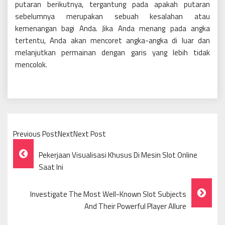
putaran berikutnya, tergantung pada apakah putaran
sebelumnya merupakan sebuah kesalahan atau
kemenangan bagi Anda. Jika Anda menang pada angka
tertentu, Anda akan mencoret angka-angka di luar dan
melanjutkan permainan dengan garis yang lebih tidak
mencolok.
Previous PostNextNext Post
Post
Pekerjaan Visualisasi Khusus Di Mesin Slot Online
Navigation
Saat Ini
Investigate The Most Well-Known Slot Subjects
And Their Powerful Player Allure