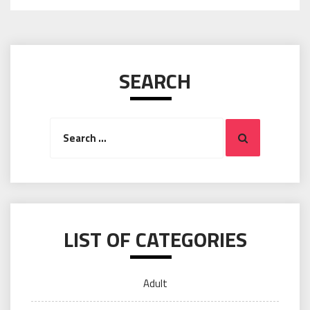
SEARCH
Search
Search
for:
LIST OF CATEGORIES
Adult