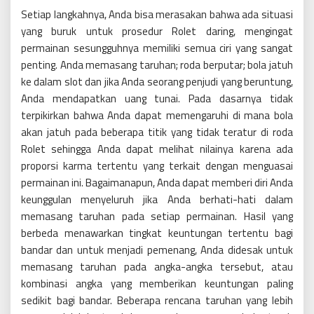
Setiap langkahnya, Anda bisa merasakan bahwa ada situasi
yang buruk untuk prosedur Rolet daring, mengingat
permainan sesungguhnya memiliki semua ciri yang sangat
penting. Anda memasang taruhan; roda berputar; bola jatuh
ke dalam slot dan jika Anda seorang penjudi yang beruntung,
Anda mendapatkan uang tunai. Pada dasarnya tidak
terpikirkan bahwa Anda dapat memengaruhi di mana bola
akan jatuh pada beberapa titik yang tidak teratur di roda
Rolet sehingga Anda dapat melihat nilainya karena ada
proporsi karma tertentu yang terkait dengan menguasai
permainan ini. Bagaimanapun, Anda dapat memberi diri Anda
keunggulan menyeluruh jika Anda berhati-hati dalam
memasang taruhan pada setiap permainan. Hasil yang
berbeda menawarkan tingkat keuntungan tertentu bagi
bandar dan untuk menjadi pemenang, Anda didesak untuk
memasang taruhan pada angka-angka tersebut, atau
kombinasi angka yang memberikan keuntungan paling
sedikit bagi bandar. Beberapa rencana taruhan yang lebih